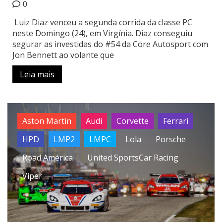
0
Luiz Diaz venceu a segunda corrida da classe PC
neste Domingo (24), em Virgínia. Diaz conseguiu
segurar as investidas do #54 da Core Autosport com
Jon Bennett ao volante que
Leia mais
Aston Martin
Audi
Corvette
Ferrari
HPD
LMP2
LMPC
Lola
Porsche
Road América
United SportsCar Racing
Viper