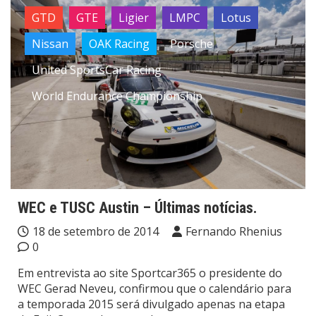
GTD
GTE
Ligier
LMPC
Lotus
Nissan
OAK Racing
Porsche
United SportsCar Racing
World Endurance Championship
WEC e TUSC Austin – Últimas notícias.
18 de setembro de 2014
Fernando Rhenius
0
Em entrevista ao site Sportcar365 o presidente do
WEC Gerad Neveu, confirmou que o calendário para
a temporada 2015 será divulgado apenas na etapa