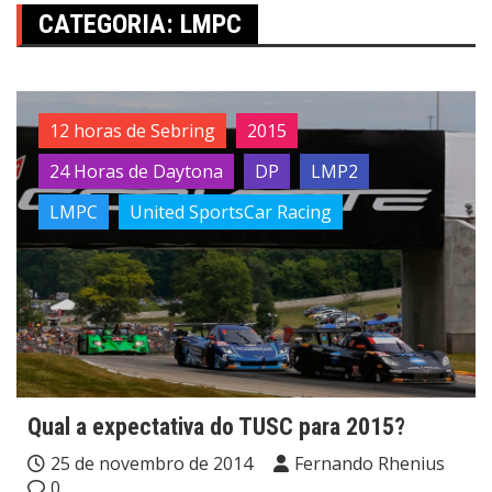
CATEGORIA:
LMPC
12 horas de Sebring
2015
24 Horas de Daytona
DP
LMP2
LMPC
United SportsCar Racing
Qual a expectativa do TUSC para 2015?
25 de novembro de 2014
Fernando Rhenius
0