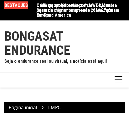
Ir
DESTAQUES
Crise geopolítica força Asian Le Mans
Cadillac, em parceria com a WTR, quebra
Ac
para
Series a migrar temporada 2026/27 para a
jejum de dois anos e vence prova caótica
d
o
Europa
em Road America
conteúdo
BONGASAT
ENDURANCE
Seja o endurance real ou virtual, a notícia está aqui!
Página inicial
LMPC