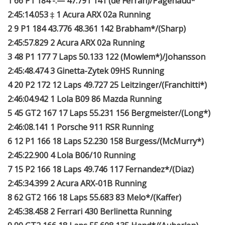
1 66 P1 184 -.— 47.791 141 (de Ferran)/Pagenaud*
2:45:14.053 ‡ 1 Acura ARX 02a Running
2 9 P1 184 43.776 48.361 142 Brabham*/(Sharp)
2:45:57.829 2 Acura ARX 02a Running
3 48 P1 177 7 Laps 50.133 122 (Mowlem*)/Johansson
2:45:48.474 3 Ginetta-Zytek 09HS Running
4 20 P2 172 12 Laps 49.727 25 Leitzinger/(Franchitti*)
2:46:04.942 1 Lola B09 86 Mazda Running
5 45 GT2 167 17 Laps 55.231 156 Bergmeister/(Long*)
2:46:08.141 1 Porsche 911 RSR Running
6 12 P1 166 18 Laps 52.230 158 Burgess/(McMurry*)
2:45:22.900 4 Lola B06/10 Running
7 15 P2 166 18 Laps 49.746 117 Fernandez*/(Diaz)
2:45:34.399 2 Acura ARX-01B Running
8 62 GT2 166 18 Laps 55.683 83 Melo*/(Kaffer)
2:45:38.458 2 Ferrari 430 Berlinetta Running