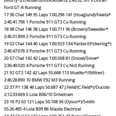
(Murry*)/D.Robertson/A.Roberts 2:45:32.167 9 Doran
Ford GT-R Running
17 36 Chal 149 35 Laps 1:00.296 141 (Hoaglund)/Faieta*
2:45:41.796 1 Porsche 911 GT3 Cu Running
18 08 Chal 146 38 Laps 1:00.711 96 (Brown)/Sweedler*
2:45:31.899 2 Porsche 911 GT3 Cu Running
19 02 Chal 144 40 Laps 1:00.923 134 Parker/(Pickering*)
2:45:47.076 3 Porsche 911 GT3 Cu Running
20 57 Chal 142 42 Laps 1:00.568 81 (Snow)/Snow*
2:36:49.020 4 Porsche 911 GT3 Cu Not Running
21 92 GT2 142 42 Laps 55.668 113 Mueller*/(Milner)
2:45:28.890 10 BMW E92 M3 Running
22 37 P1 138 46 Laps 50.687 47 J.Field/(C.Field*)/Ducote
2:12:33.669 5 Lola B06/10 Drivetrain
23 16 P2 63 121 Laps 50.108 56 (Dyson*)/Smith
55:26.495 4 Lola B09 86 Mazda Electrical