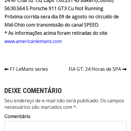
24 47 Chal 52 132 Laps 1:00.251 43 Baker/(Cosmo)
56:30.564 5 Porsche 911 GT3 Cu Not Running
Próxima corrida sera dia 09 de agosto no circuido de
Mid-Ohio com transmissão do canal SPEED.
* As informações acima foram retiradas do site
www.americanlemans.com
Navegação
F1 LeMans series
FIA GT: 24 Horas de SPA
de
Post
DEIXE COMENTÁRIO
Seu endereço de e-mail não será publicado. Os campos
necessários são marcados com *.
Comentário