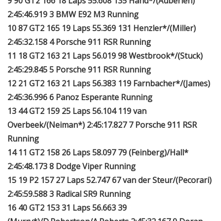
9 90 GT2 166 18 Laps 55.608 135 Hand*/(Auberlen)
2:45:46.919 3 BMW E92 M3 Running
10 87 GT2 165 19 Laps 55.369 131 Henzler*/(Miller)
2:45:32.158 4 Porsche 911 RSR Running
11 18 GT2 163 21 Laps 56.019 98 Westbrook*/(Stuck)
2:45:29.845 5 Porsche 911 RSR Running
12 21 GT2 163 21 Laps 56.383 119 Farnbacher*/(James)
2:45:36.996 6 Panoz Esperante Running
13 44 GT2 159 25 Laps 56.104 119 van
Overbeek/(Neiman*) 2:45:17.827 7 Porsche 911 RSR
Running
14 11 GT2 158 26 Laps 58.097 79 (Feinberg)/Hall*
2:45:48.173 8 Dodge Viper Running
15 19 P2 157 27 Laps 52.747 67 van der Steur/(Pecorari)
2:45:59.588 3 Radical SR9 Running
16 40 GT2 153 31 Laps 56.663 39