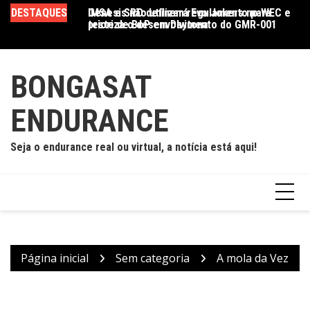
Ir
DESTAQUES
IMSA e SRO definem regulamento para
Genesis não utilizará Evo Jokers no WEC e
Cr
para
teste de BoP em Daytona
prioriza o desenvolvimento do GMR-001
Se
o
E
conteúdo
BONGASAT
ENDURANCE
Seja o endurance real ou virtual, a notícia está aqui!
Página inicial
Sem categoria
A mola da Vez