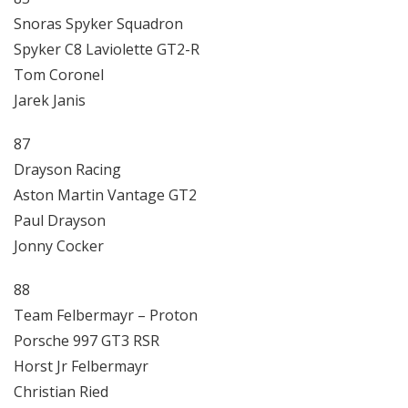
Snoras Spyker Squadron
Spyker C8 Laviolette GT2-R
Tom Coronel
Jarek Janis
87
Drayson Racing
Aston Martin Vantage GT2
Paul Drayson
Jonny Cocker
88
Team Felbermayr – Proton
Porsche 997 GT3 RSR
Horst Jr Felbermayr
Christian Ried