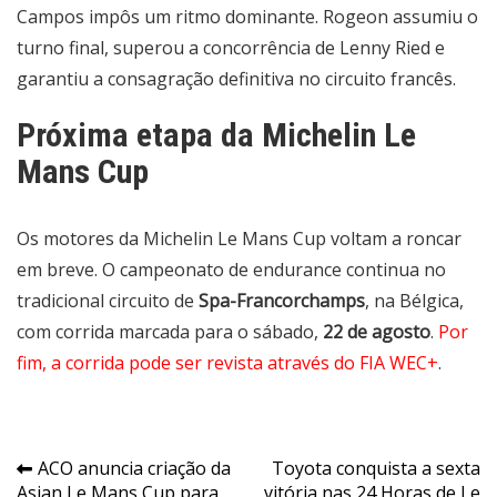
Campos impôs um ritmo dominante. Rogeon assumiu o
turno final, superou a concorrência de Lenny Ried e
garantiu a consagração definitiva no circuito francês.
Próxima etapa da Michelin Le
Mans Cup
Os motores da Michelin Le Mans Cup voltam a roncar
em breve. O campeonato de endurance continua no
tradicional circuito de
Spa-Francorchamps
, na Bélgica,
com corrida marcada para o sábado,
22 de agosto
.
Por
fim, a corrida pode ser revista através do FIA WEC+
.
Navegação
ACO anuncia criação da
Toyota conquista a sexta
Asian Le Mans Cup para
vitória nas 24 Horas de Le