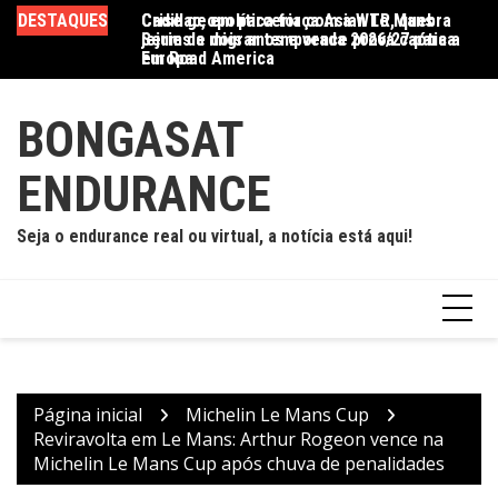
Ir
DESTAQUES
Crise geopolítica força Asian Le Mans
Cadillac, em parceria com a WTR, quebra
Ac
para
Series a migrar temporada 2026/27 para a
jejum de dois anos e vence prova caótica
d
o
Europa
em Road America
conteúdo
BONGASAT
ENDURANCE
Seja o endurance real ou virtual, a notícia está aqui!
Página inicial
Michelin Le Mans Cup
Reviravolta em Le Mans: Arthur Rogeon vence na
Michelin Le Mans Cup após chuva de penalidades