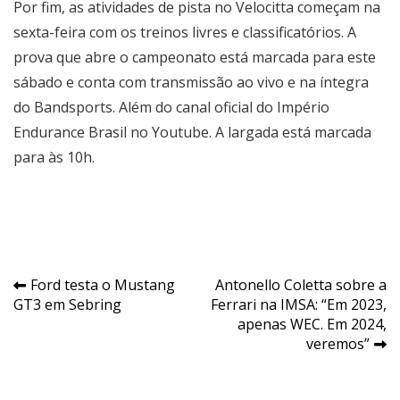
Por fim, as atividades de pista no Velocitta começam na
sexta-feira com os treinos livres e classificatórios. A
prova que abre o campeonato está marcada para este
sábado e conta com transmissão ao vivo e na íntegra
do Bandsports. Além do canal oficial do Império
Endurance Brasil no Youtube. A largada está marcada
para às 10h.
Navegação
Ford testa o Mustang
Antonello Coletta sobre a
GT3 em Sebring
Ferrari na IMSA: “Em 2023,
de
apenas WEC. Em 2024,
Post
veremos”