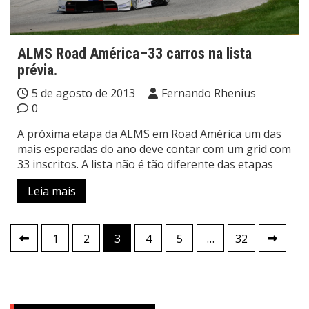
ALMS Road América–33 carros na lista
prévia.
5 de agosto de 2013
Fernando Rhenius
0
A próxima etapa da ALMS em Road América um das
mais esperadas do ano deve contar com um grid com
33 inscritos. A lista não é tão diferente das etapas
Leia mais
Paginação
1
2
3
4
5
…
32
de
posts