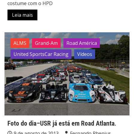
costume com o HPD
Leia mais
ALMS
Grand-Am
Road América
United SportsCar Racing
Vídeos
Foto do dia–USR já está em Road Atlanta.
9 de agosto de 2013
Fernando Rhenius