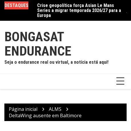
Ir
DESTAQUES
Crise geopolítica força Asian Le Mans
Cadillac, em parceria com a WTR, quebra
Ac
para
Series a migrar temporada 2026/27 para a
jejum de dois anos e vence prova caótica
d
o
Europa
em Road America
conteúdo
BONGASAT
ENDURANCE
Seja o endurance real ou virtual, a notícia está aqui!
Página inicial
ALMS
DeltaWing ausente em Baltimore