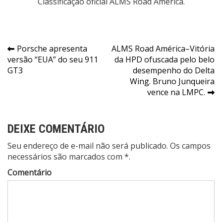
Classificação oficial ALMS Road América.
Navegação
Porsche apresenta
ALMS Road América–Vitória
versão “EUA” do seu 911
da HPD ofuscada pelo belo
de
GT3
desempenho do Delta
Post
Wing. Bruno Junqueira
vence na LMPC.
DEIXE COMENTÁRIO
Seu endereço de e-mail não será publicado. Os campos
necessários são marcados com *.
Comentário