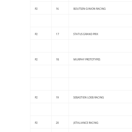
P2
16
BOUTSEN GINION RACING
P2
17
STATUS GRAND PRIX
P2
18
MURPHY PROTOTYPES
P2
19
SEBASTIEN LOEB RACING
P2
20
JETALIANCE RACING