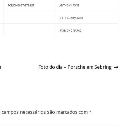
PORSCHE 997 GT3-RSR
ANTHONY PONS
NICOLAS ARMINDO
RAYMOND NARAC
e
Foto do dia – Porsche em Sebring.
Os campos necessários são marcados com *.