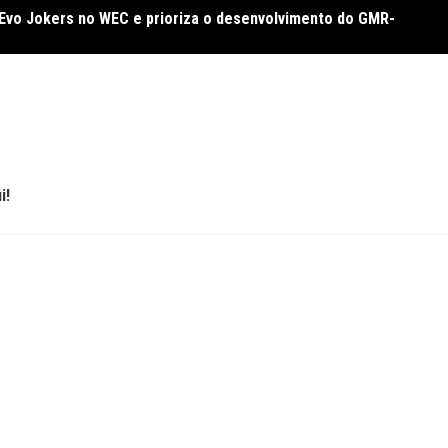
 Evo Jokers no WEC e prioriza o desenvolvimento do GMR-
ça Asian Le Mans Series a migrar temporada 2026/27 para a
Cadill
caóti
i!