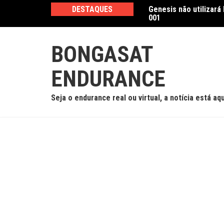
Ir
DESTAQUES
Genesis não utilizará
Crise geopolítica for
para
001
Europa
o
conteúdo
BONGASAT
ENDURANCE
Seja o endurance real ou virtual, a notícia está aqu