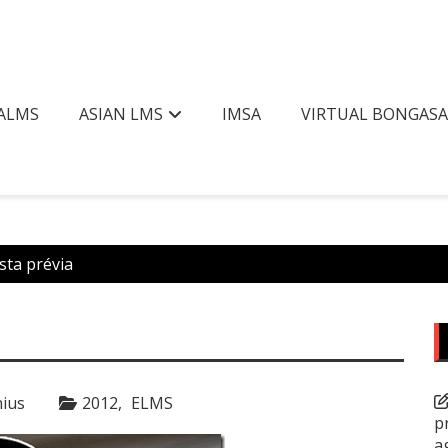
ALMS
ASIAN LMS
IMSA
VIRTUAL BONGAS
sta prévia
ius
2012
ELMS
p
a