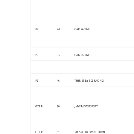
P2
24
OAK RACING
P2
35
OAK RACING
P2
46
THIRIET BY TDS RACING
GTE P
50
JMW MOTORSPORT
GTE P
51
PROSPEED COMPETITION