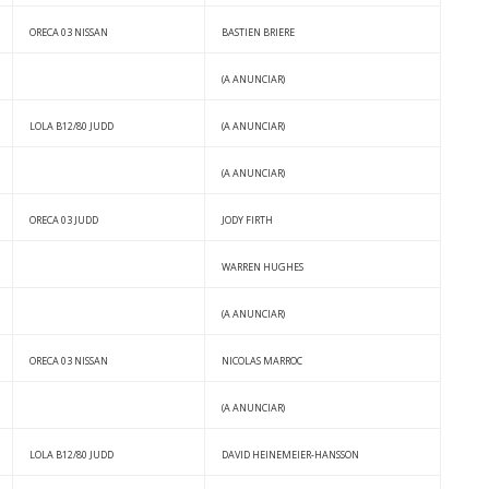
ORECA 03 NISSAN
BASTIEN BRIERE
(A ANUNCIAR)
LOLA B12/80 JUDD
(A ANUNCIAR)
(A ANUNCIAR)
ORECA 03 JUDD
JODY FIRTH
WARREN HUGHES
(A ANUNCIAR)
ORECA 03 NISSAN
NICOLAS MARROC
(A ANUNCIAR)
LOLA B12/80 JUDD
DAVID HEINEMEIER-HANSSON