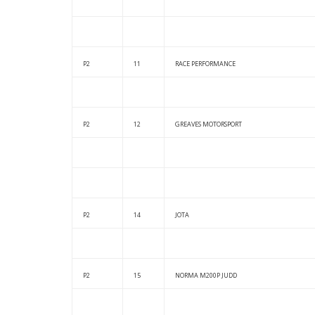
P2
11
RACE PERFORMANCE
P2
12
GREAVES MOTORSPORT
P2
14
JOTA
P2
15
NORMA M200P JUDD