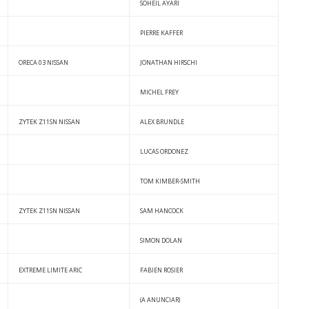
SOHEIL AYARI
PIERRE KAFFER
ORECA 03 NISSAN
JONATHAN HIRSCHI
MICHEL FREY
ZYTEK Z11SN NISSAN
ALEX BRUNDLE
LUCAS ORDONEZ
TOM KIMBER-SMITH
ZYTEK Z11SN NISSAN
SAM HANCOCK
SIMON DOLAN
EXTREME LIMITE ARIC
FABIEN ROSIER
(A ANUNCIAR)