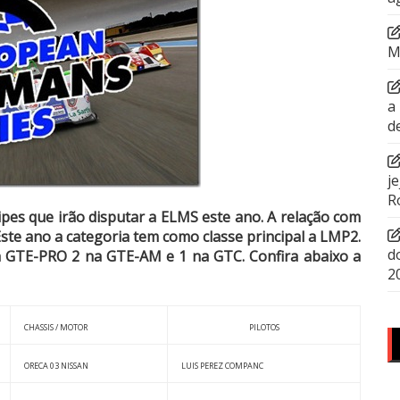
M
a
d
j
R
ipes que irão disputar a ELMS este ano. A relação com
te ano a categoria tem como classe principal a LMP2.
d
 na GTE-PRO 2 na GTE-AM e 1 na GTC. Confira abaixo a
2
CHASSIS / MOTOR
PILOTOS
ORECA 03 NISSAN
LUIS PEREZ COMPANC