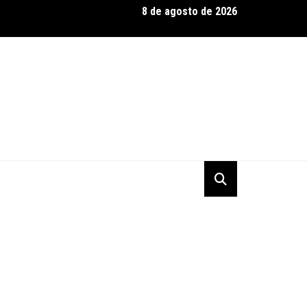
8 de agosto de 2026
ac, em parceria com a WTR, quebra jejum de dois anos e vence pr
ca em Road America