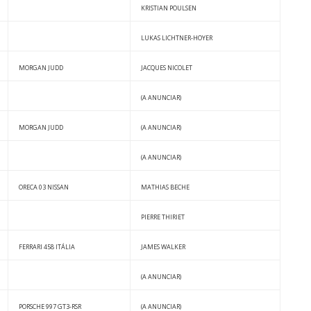
KRISTIAN POULSEN
LUKAS LICHTNER-HOYER
MORGAN JUDD
JACQUES NICOLET
(A ANUNCIAR)
MORGAN JUDD
(A ANUNCIAR)
(A ANUNCIAR)
ORECA 03 NISSAN
MATHIAS BECHE
PIERRE THIRIET
FERRARI 458 ITÁLIA
JAMES WALKER
(A ANUNCIAR)
PORSCHE 997 GT3-RSR
(A ANUNCIAR)