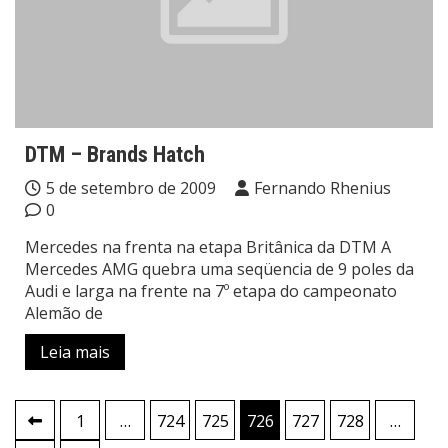
DTM – Brands Hatch
5 de setembro de 2009
Fernando Rhenius
0
Mercedes na frenta na etapa Britânica da DTM A
Mercedes AMG quebra uma seqüencia de 9 poles da
Audi e larga na frente na 7º etapa do campeonato
Alemão de
Leia mais
Paginação
1
…
724
725
726
727
728
…