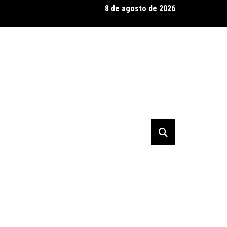
8 de agosto de 2026
geopolítica força Asian Le Mans Series a migrar temporada 2026/
a