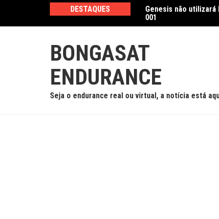
Ir
a segundo treino livre das 6 Horas de São
DESTAQUES
Genesis não utilizará
para
001
o
conteúdo
BONGASAT
ENDURANCE
Seja o endurance real ou virtual, a notícia está aqu