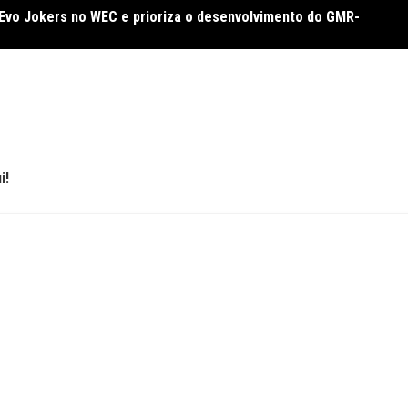
 Evo Jokers no WEC e prioriza o desenvolvimento do GMR-
Crise 
Europ
i!