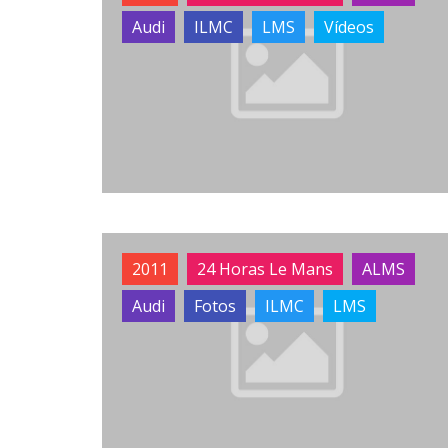
Audi
ILMC
LMS
Vídeos
2011
24 Horas Le Mans
ALMS
Audi
Fotos
ILMC
LMS