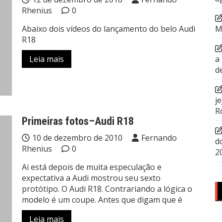
Rhenius
0
Abaixo dois vídeos do lançamento do belo Audi
M
R18
Leia mais
a
d
j
R
Primeiras fotos–Audi R18
10 de dezembro de 2010
Fernando
d
Rhenius
0
2
Ai está depois de muita especulação e
expectativa a Audi mostrou seu sexto
protótipo. O Audi R18. Contrariando a lógica o
modelo é um coupe. Antes que digam que é
Leia mais