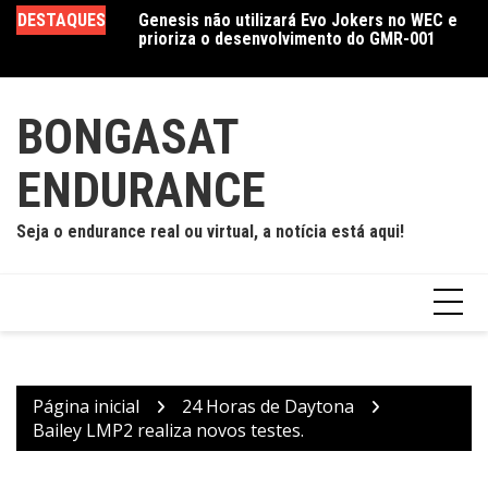
Ir
DESTAQUES
Genesis não utilizará Evo Jokers no WEC e
Crise geopolítica força Asian Le Mans
Ca
para
prioriza o desenvolvimento do GMR-001
Series a migrar temporada 2026/27 para a
je
o
Europa
e
conteúdo
BONGASAT
ENDURANCE
Seja o endurance real ou virtual, a notícia está aqui!
Página inicial
24 Horas de Daytona
Bailey LMP2 realiza novos testes.