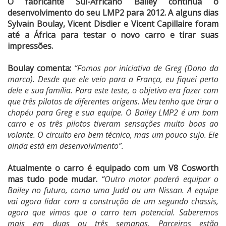
O fabricante Sul-Africano Bailey continua o
desenvolvimento do seu LMP2 para 2012. A alguns dias
Sylvain Boulay, Vicent Disdier e Vicent Capillaire foram
até a África para testar o novo carro e tirar suas
impressões.
Boulay comenta:
“Fomos por iniciativa de Greg (Dono da
marca). Desde que ele veio para a França, eu fiquei perto
dele e sua família. Para este teste, o objetivo era fazer com
que três pilotos de diferentes origens. Meu tenho que tirar o
chapéu para Greg e sua equipe. O Bailey LMP2 é um bom
carro e os três pilotos tiveram sensações muito boas ao
volante. O circuito era bem técnico, mas um pouco sujo. Ele
ainda está em desenvolvimento”.
Atualmente o carro é equipado com um V8 Cosworth
mas tudo pode mudar.
“Outro motor poderá equipar o
Bailey no futuro, como uma Judd ou um Nissan. A equipe
vai agora lidar com a construção de um segundo chassis,
agora que vimos que o carro tem potencial. Saberemos
mais em duas ou três semanas. Parceiros estão