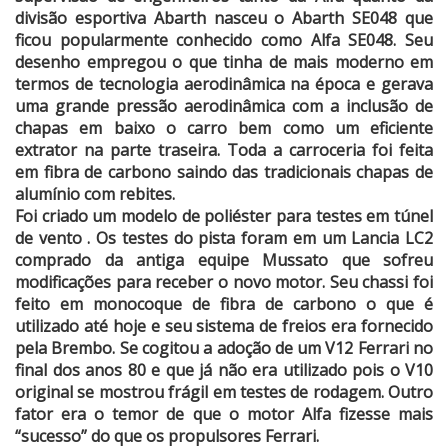
divisão esportiva Abarth nasceu o Abarth SE048 que
ficou popularmente conhecido como Alfa SE048. Seu
desenho empregou o que tinha de mais moderno em
termos de tecnologia aerodinâmica na época e gerava
uma grande pressão aerodinâmica com a inclusão de
chapas em baixo o carro bem como um eficiente
extrator na parte traseira. Toda a carroceria foi feita
em fibra de carbono saindo das tradicionais chapas de
alumínio com rebites.
Foi criado um modelo de poliéster para testes em túnel
de vento . Os testes do pista foram em um Lancia LC2
comprado da antiga equipe Mussato que sofreu
modificações para receber o novo motor. Seu chassi foi
feito em monocoque de fibra de carbono o que é
utilizado até hoje e seu sistema de freios era fornecido
pela Brembo. Se cogitou a adoção de um V12 Ferrari no
final dos anos 80 e que já não era utilizado pois o V10
original se mostrou frágil em testes de rodagem. Outro
fator era o temor de que o motor Alfa fizesse mais
“sucesso” do que os propulsores Ferrari.