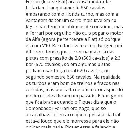
Ferrari (leia-se Fiat) aí a coisa muda, eles
botariam tranquilamente 650 cavalos
empatando com o Honda turbo, mas com a
vantagem de ter um carro mais leve em 40
kgs e não tendo problemas de consumo, mas
a Ferrari por orgulho não quis pegar o motor
da Alfa (agora pertencente a Fiat) só porque
era um V10. Resultado vemos um Berger, um
Alboreto tendo que correr na maioria das
pistas com pressão de 2,0 (500 cavalos) a 2,3
bar (570 cavalos), só em algumas pistas
podiam usar força total 620 cavalos, no
segundo semestre 650 cavalos. Na realidade
os turbos eram bom de treinos e fracos nas
corridas, mas por falta de um motor aspirado
moderno eles deram um passeio. E tem gente
que fica braba quando o Piquet dizia que o
Comendador Ferrari era gagá, que só
atrapalhava a Ferrari e que o pessoal da Fiat
estava louco que ele morresse para ele não
opinar mais nada, Piquet estava falando a