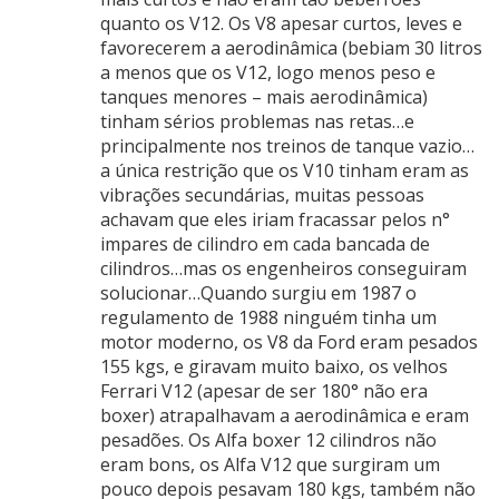
quanto os V12. Os V8 apesar curtos, leves e
favorecerem a aerodinâmica (bebiam 30 litros
a menos que os V12, logo menos peso e
tanques menores – mais aerodinâmica)
tinham sérios problemas nas retas…e
principalmente nos treinos de tanque vazio…
a única restrição que os V10 tinham eram as
vibrações secundárias, muitas pessoas
achavam que eles iriam fracassar pelos n°
impares de cilindro em cada bancada de
cilindros…mas os engenheiros conseguiram
solucionar…Quando surgiu em 1987 o
regulamento de 1988 ninguém tinha um
motor moderno, os V8 da Ford eram pesados
155 kgs, e giravam muito baixo, os velhos
Ferrari V12 (apesar de ser 180° não era
boxer) atrapalhavam a aerodinâmica e eram
pesadões. Os Alfa boxer 12 cilindros não
eram bons, os Alfa V12 que surgiram um
pouco depois pesavam 180 kgs, também não