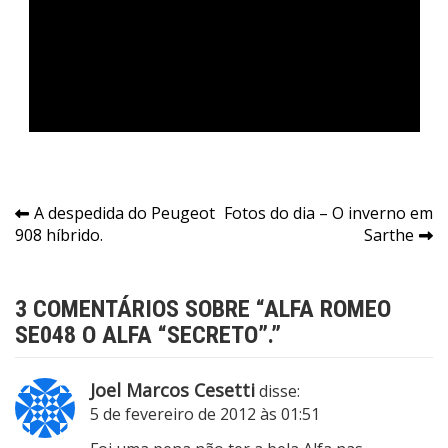
Navegação
A despedida do Peugeot
Fotos do dia – O inverno em
908 híbrido.
Sarthe
de
Post
3 COMENTÁRIOS SOBRE “
ALFA ROMEO
SE048 O ALFA “SECRETO”.
”
Joel Marcos Cesetti
disse:
5 de fevereiro de 2012 às 01:51