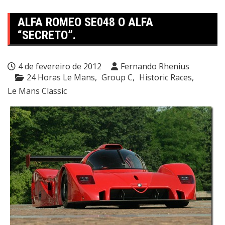
ALFA ROMEO SE048 O ALFA
“SECRETO”.
4 de fevereiro de 2012
Fernando Rhenius
24 Horas Le Mans
Group C
Historic Races
Le Mans Classic