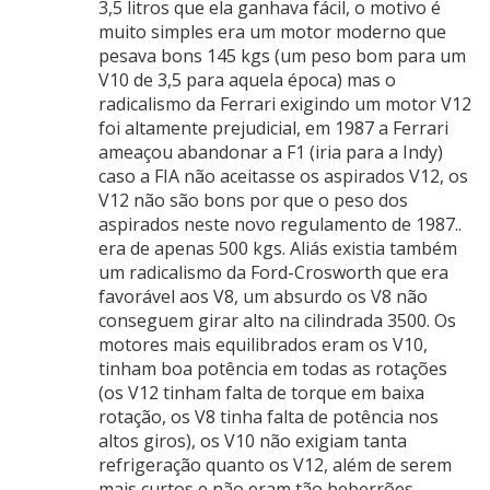
3,5 litros que ela ganhava fácil, o motivo é
muito simples era um motor moderno que
pesava bons 145 kgs (um peso bom para um
V10 de 3,5 para aquela época) mas o
radicalismo da Ferrari exigindo um motor V12
foi altamente prejudicial, em 1987 a Ferrari
ameaçou abandonar a F1 (iria para a Indy)
caso a FIA não aceitasse os aspirados V12, os
V12 não são bons por que o peso dos
aspirados neste novo regulamento de 1987..
era de apenas 500 kgs. Aliás existia também
um radicalismo da Ford-Crosworth que era
favorável aos V8, um absurdo os V8 não
conseguem girar alto na cilindrada 3500. Os
motores mais equilibrados eram os V10,
tinham boa potência em todas as rotações
(os V12 tinham falta de torque em baixa
rotação, os V8 tinha falta de potência nos
altos giros), os V10 não exigiam tanta
refrigeração quanto os V12, além de serem
mais curtos e não eram tão beberrões