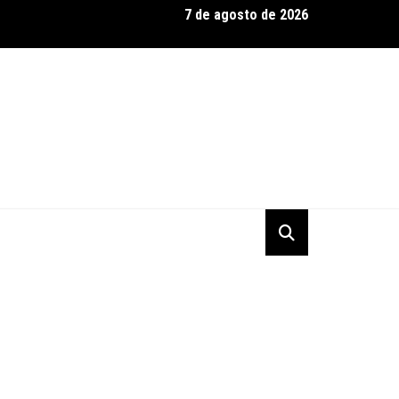
7 de agosto de 2026
domina qualificação e garante dobradinha em Road America