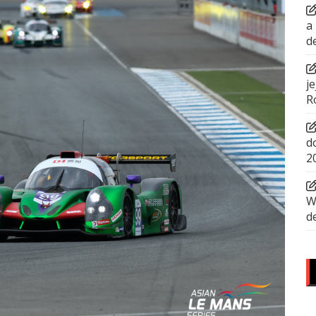
a
d
j
R
d
2
W
d