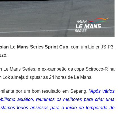
sian Le Mans Series Sprint Cup
, com um Ligier JS P3.
zzo.
an Le Mans Series, e ex-campeão da copa Scirocco-R na
m Lok almeja disputar as 24 horas de Le Mans.
confiante por um bom resultado em Sepang.
“Após vários
bilismo asiático, reunimos os melhores para criar uma
 Estamos todos ansiosos para o início da temporada do