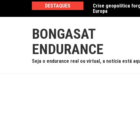
Ir
DESTAQUES
Crise geopolítica for
Cadillac, em parceria
para
Europa
caótica em Road Ame
o
conteúdo
BONGASAT
ENDURANCE
Seja o endurance real ou virtual, a notícia está aqu