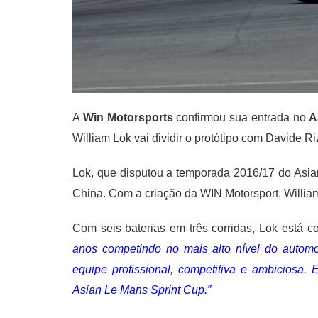
A
Win Motorsports
confirmou sua entrada no
A
William Lok vai dividir o protótipo com Davide Ri
Lok, que disputou a temporada 2016/17 do Asi
China. Com a criação da WIN Motorsport, Willia
Com seis baterias em três corridas, Lok está 
anos competindo no mais alto nível do automo
equipe profissional, competitiva e ambiciosa.
Asian Le Mans Sprint Cup.”