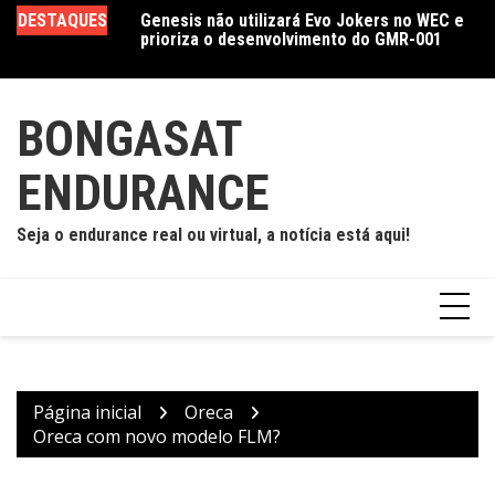
Ir
acing lidera
DESTAQUES
Genesis não utilizará Evo Jokers no WEC e
Cr
para
6 Horas de São
prioriza o desenvolvimento do GMR-001
Se
o
E
conteúdo
BONGASAT
ENDURANCE
Seja o endurance real ou virtual, a notícia está aqui!
Página inicial
Oreca
Oreca com novo modelo FLM?