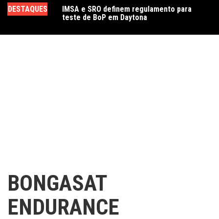
Ir
DESTAQUES
IMSA e SRO definem regulamento para
Genesis não utilizará Evo Jokers no WEC e
Cr
para
teste de BoP em Daytona
prioriza o desenvolvimento do GMR-001
Se
o
E
conteúdo
BONGASAT
ENDURANCE