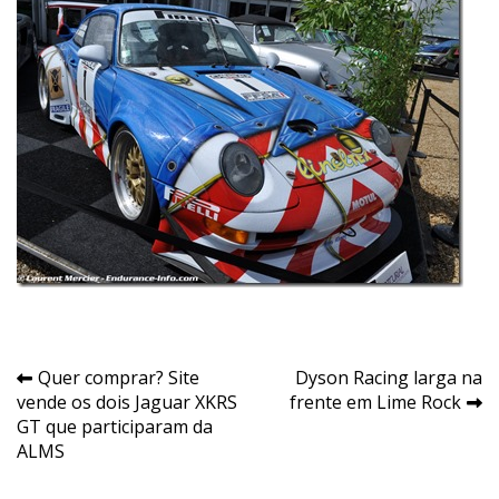
Navegação
Quer comprar? Site
Dyson Racing larga na
vende os dois Jaguar XKRS
frente em Lime Rock
de
GT que participaram da
Post
ALMS