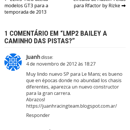
Navegação
modelos GT3 para a
para Rfactor by Rizke
de
temporada de 2013
Post
1 COMENTÁRIO EM “
LMP2 BAILEY A
CAMINHO DAS PISTAS?
”
Juanh
disse:
4 de novembro de 2012 às 18:27
Muy lindo nuevo SP para Le Mans; es bueno
que en épocas donde no abundad los chasis
diferentes, aparezca un nuevo constructor
para la gran carrera.
Abrazos!
https://juanhracingteam.blogspot.com.ar/
Responder