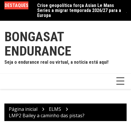
Ir
DESTAQUES
Crise geopolítica força Asian Le Mans
Cadillac, em parceria com a WTR, quebra
Ac
para
Series a migrar temporada 2026/27 para a
jejum de dois anos e vence prova caótica
d
o
Europa
em Road America
conteúdo
BONGASAT
ENDURANCE
Seja o endurance real ou virtual, a notícia está aqui!
Página inicial
ELMS
LMP2 Bailey a caminho das pistas?