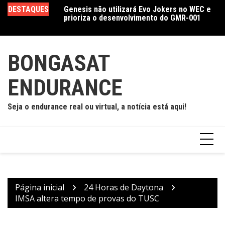
Ir
DESTAQUES
Genesis não utilizará Evo Jokers no WEC e
Crise geopolítica força Asian Le Mans
Ca
para
prioriza o desenvolvimento do GMR-001
Series a migrar temporada 2026/27 para a
je
o
Europa
e
conteúdo
BONGASAT
ENDURANCE
Seja o endurance real ou virtual, a notícia está aqui!
Página inicial
24 Horas de Daytona
IMSA altera tempo de provas do TUSC