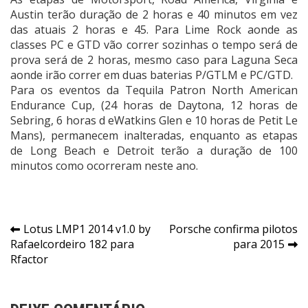
Austin terão duração de 2 horas e 40 minutos em vez
das atuais 2 horas e 45. Para Lime Rock aonde as
classes PC e GTD vão correr sozinhas o tempo será de
prova será de 2 horas, mesmo caso para Laguna Seca
aonde irão correr em duas baterias P/GTLM e PC/GTD.
Para os eventos da Tequila Patron North American
Endurance Cup, (24 horas de Daytona, 12 horas de
Sebring, 6 horas d eWatkins Glen e 10 horas de Petit Le
Mans), permanecem inalteradas, enquanto as etapas
de Long Beach e Detroit terão a duração de 100
minutos como ocorreram neste ano.
Navegação
Lotus LMP1 2014 v1.0 by
Porsche confirma pilotos
Rafaelcordeiro 182 para
para 2015
de
Rfactor
Post