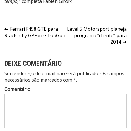
tempo,”
completa Fabien Giroix
Navegação
Ferrari F458 GTE para
Level 5 Motorsport planeja
Rfactor by GPFan e TopGun
programa “cliente” para
de
2014
Post
DEIXE COMENTÁRIO
Seu endereço de e-mail não será publicado. Os campos
necessários são marcados com *.
Comentário