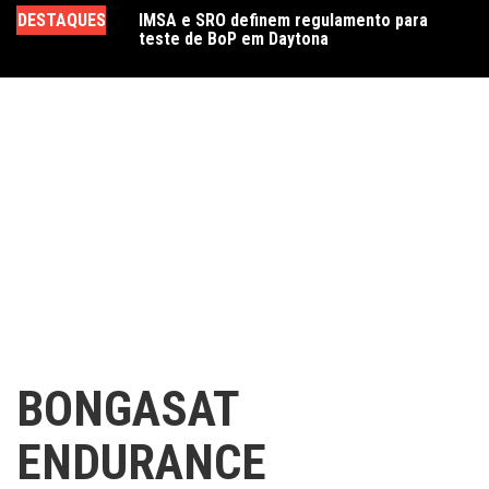
Ir
DESTAQUES
IMSA e SRO definem regulamento para
Genesis não utilizará Evo Jokers no WEC e
Cr
para
teste de BoP em Daytona
prioriza o desenvolvimento do GMR-001
Se
o
E
conteúdo
BONGASAT
ENDURANCE