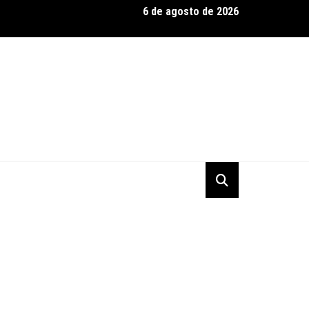
6 de agosto de 2026
domina qualificação e garante dobradinha em Road America