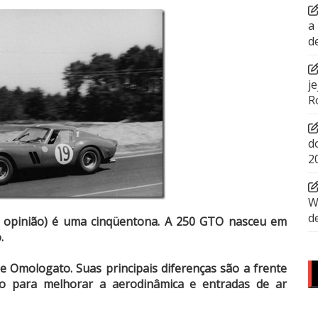
a
d
j
R
d
2
W
d
a opinião) é uma cinqüentona. A 250 GTO nasceu em
.
 Omologato. Suas principais diferenças são a frente
do para melhorar a aerodinâmica e entradas de ar