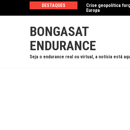
Ir
DESTAQUES
Crise geopolítica for
Cadillac, em parceria
para
Europa
caótica em Road Ame
o
conteúdo
BONGASAT
ENDURANCE
Seja o endurance real ou virtual, a notícia está aqu