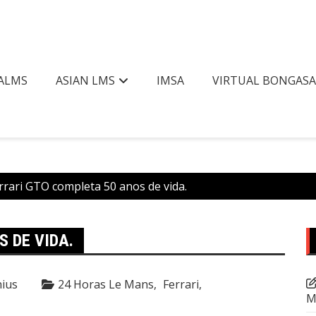
ALMS
ASIAN LMS
IMSA
VIRTUAL BONGAS
rrari GTO completa 50 anos de vida.
 DE VIDA.
ius
24 Horas Le Mans
Ferrari
M