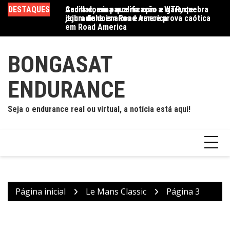
Ir
sian Le Mans
DESTAQUES
Cadillac, em parceria com a WTR, quebra
Acura domina qualificação e garante
Go
para
a 2026/27 para a
jejum de dois anos e vence prova caótica
dobradinha em Road America
WE
o
em Road America
H
conteúdo
BONGASAT
ENDURANCE
Seja o endurance real ou virtual, a notícia está aqui!
Página inicial
Le Mans Classic
Página 3