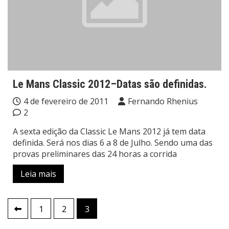
Le Mans Classic 2012–Datas são definidas.
4 de fevereiro de 2011
Fernando Rhenius
2
A sexta edição da Classic Le Mans 2012 já tem data
definida. Será nos dias 6 a 8 de Julho. Sendo uma das
provas preliminares das 24 horas a corrida
Leia mais
Paginação
1
2
3
de