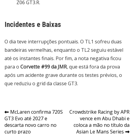
Z06 GT3.R
.
Incidentes e Baixas
O dia teve interrupções pontuais. O TL1 sofreu duas
bandeiras vermelhas, enquanto o TL2 seguiu estável
até os instantes finais. Por fim, a nota negativa ficou
para o
Corvette #99 da JMR
, que está fora da prova
após um acidente grave durante os testes prévios, o
que reduziu o grid da classe GT3.
Navegação
McLaren confirma 720S
Crowdstrike Racing by APR
GT3 Evo até 2027 e
vence em Abu Dhabi e
de
descarta novo carro no
coloca a mão no título da
Post
curto prazo
Asian Le Mans Series