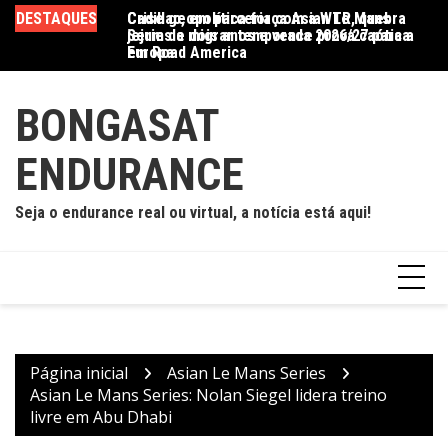
Ir
DESTAQUES
Crise geopolítica força Asian Le Mans
Cadillac, em parceria com a WTR, quebra
Ac
para
Series a migrar temporada 2026/27 para a
jejum de dois anos e vence prova caótica
d
o
Europa
em Road America
conteúdo
BONGASAT
ENDURANCE
Seja o endurance real ou virtual, a notícia está aqui!
Página inicial
Asian Le Mans Series
Asian Le Mans Series: Nolan Siegel lidera treino
livre em Abu Dhabi