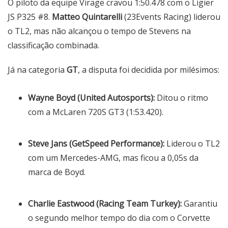
O piloto da equipe Virage cravou 1:50.478 com o Ligier
JS P325 #8.
Matteo Quintarelli
(23Events Racing) liderou
o TL2, mas não alcançou o tempo de Stevens na
classificação combinada.
Já na categoria
GT
, a disputa foi decidida por milésimos:
Wayne Boyd (United Autosports):
Ditou o ritmo
com a McLaren 720S GT3 (1:53.420).
Steve Jans (GetSpeed Performance):
Liderou o TL2
com um Mercedes-AMG, mas ficou a 0,05s da
marca de Boyd.
Charlie Eastwood (Racing Team Turkey):
Garantiu
o segundo melhor tempo do dia com o
Corvette