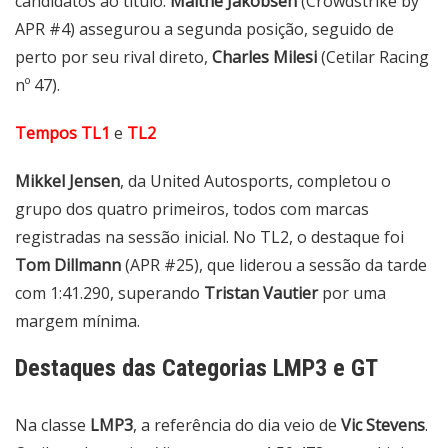
candidatos ao título.
Malthe Jakobsen
(Crowdstrike by
APR #4) assegurou a segunda posição, seguido de
perto por seu rival direto,
Charles Milesi
(Cetilar Racing
nº 47).
Tempos TL1
e
TL2
Mikkel Jensen
, da United Autosports, completou o
grupo dos quatro primeiros, todos com marcas
registradas na sessão inicial. No TL2, o destaque foi
Tom Dillmann
(APR #25), que liderou a sessão da tarde
com 1:41.290, superando
Tristan Vautier
por uma
margem mínima.
Destaques das Categorias LMP3 e GT
Na classe
LMP3
, a referência do dia veio de
Vic Stevens
.