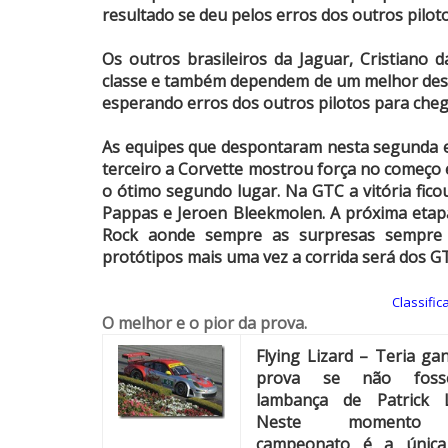
resultado se deu pelos erros dos outros piloto
Os outros brasileiros da Jaguar, Cristiano
classe e também dependem de um melhor dese
esperando erros dos outros pilotos para chega
As equipes que despontaram nesta segunda 
terceiro a Corvette mostrou força no começo 
o ótimo segundo lugar. Na GTC a vitória fic
Pappas e Jeroen Bleekmolen. A próxima etapa
Rock aonde sempre as surpresas sempr
protótipos mais uma vez a corrida será dos GT
Classific
O melhor e o pior da prova.
Flying Lizard – Teria ga
prova se não fos
lambança de Patrick 
Neste momento
campeonato é a única