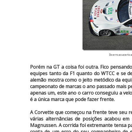
Do erro ao acerto 
Porém na GT a coisa foi outra. Fico pensando
equipes tanto da F1 quanto do WTCC e se ded
alemão mostra como o jeito metódico da equ
campeonato de marcas o ano passado mais pel
apenas um, este ano o carro conseguiu a vel
é a única marca que pode fazer frente.
A Corvette que começou na frente teve seu
várias alternâncias de posições acabou em
Magnussen. A corrida foi extremante tensa 
conta de um erro do seu companheiro de e