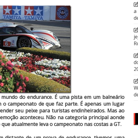
a
d
j
R
d
2
W
d
 mundo do endurance. É uma pista em um balneário
m o campeonato de que faz parte. É apenas um lugar
ender seu peixe para turistas endinheirados. Mas ao
a emoção aconteceu. Não na categoria principal aonde
e que atualmente leva o campeonato nas costas a GT.
m distante de um prova de endurance, tivemos uma