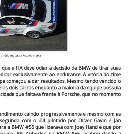
a vitória mostra a força da marca
 que a FIA deve odiar a decisão da BMW de tirar suas
icar exclusivamente ao endurance. A vitória do time
ipe começou a dar resultados. Mesmo tendo vencido o
os dois carros enquanto a maioria da equipe possuía
ocidade que faltava frente à Porsche, que no momento
 rendimento caindo progressivamente e mesmo com as
 segundo com o #4 pilotado por Oliver Gavin e Jan
para a BMW #56 que liderava com Joey Hand e que por
quipe, Bill Auberlen no BMW #55, acabou dando a