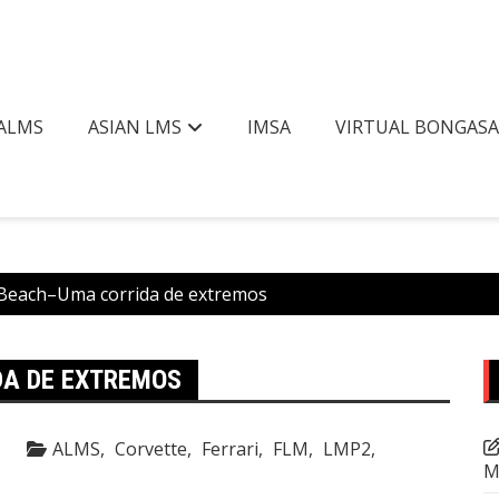
ALMS
ASIAN LMS
IMSA
VIRTUAL BONGAS
Beach–Uma corrida de extremos
A DE EXTREMOS
ALMS
Corvette
Ferrari
FLM
LMP2
M