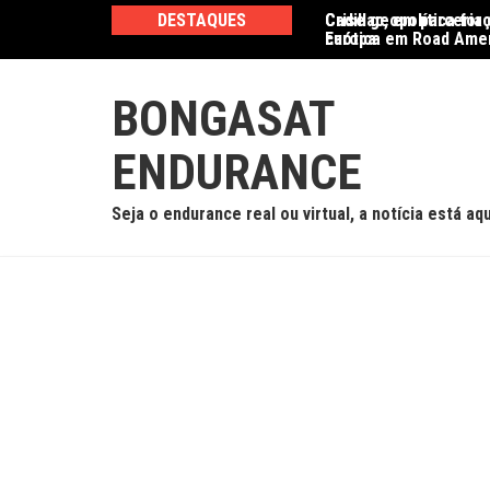
Ir
DESTAQUES
Crise geopolítica for
Cadillac, em parceria
para
Europa
caótica em Road Ame
o
conteúdo
BONGASAT
ENDURANCE
Seja o endurance real ou virtual, a notícia está aqu