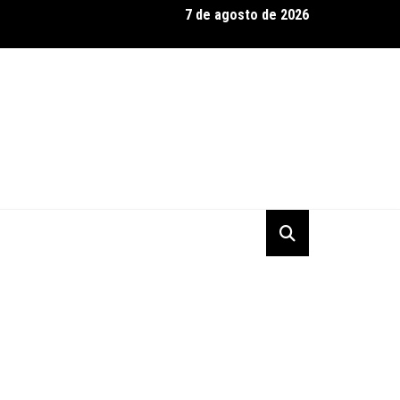
7 de agosto de 2026
domina qualificação e garante dobradinha em Road America