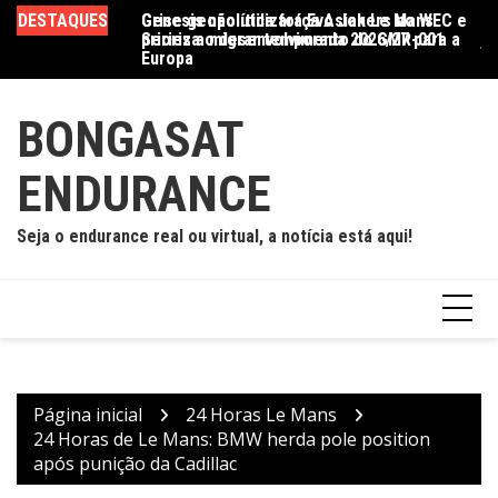
Ir
DESTAQUES
Genesis não utilizará Evo Jokers no WEC e
Crise geopolítica força Asian Le Mans
Ca
para
prioriza o desenvolvimento do GMR-001
Series a migrar temporada 2026/27 para a
je
o
Europa
e
conteúdo
BONGASAT
ENDURANCE
Seja o endurance real ou virtual, a notícia está aqui!
Página inicial
24 Horas Le Mans
24 Horas de Le Mans: BMW herda pole position
após punição da Cadillac