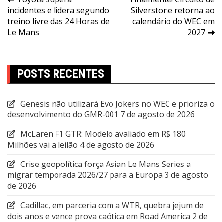
Navegação
incidentes e lidera segundo
Silverstone retorna ao
de
treino livre das 24 Horas de
calendário do WEC em
Post
Le Mans
2027
POSTS RECENTES
Genesis não utilizará Evo Jokers no WEC e prioriza o
desenvolvimento do GMR-001
7 de agosto de 2026
McLaren F1 GTR: Modelo avaliado em R$ 180
Milhões vai a leilão
4 de agosto de 2026
Crise geopolítica força Asian Le Mans Series a
migrar temporada 2026/27 para a Europa
3 de agosto
de 2026
Cadillac, em parceria com a WTR, quebra jejum de
dois anos e vence prova caótica em Road America
2 de